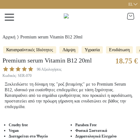
EL
Αρχική
Premium serum Vitamin B12 20ml
Καταπραϋντικές Ιδιότητες
Λάμψη
Υγρασία
Ενυδάτωση
Premium serum Vitamin B12 20ml
18.75 €
96
Αξιολογήσεις
Κωδικός
:
SER-070
Ξεκλειδώστε τη δύναμη της ''ροζ βιταμίνης'' με το Premium Serum
B12, ιδανικό για ευαίσθητες επιδερμίδες με τάση ξηρότητας.
Καταπραΰνει από τα σημάδια ερυθρότητας που προκαλεί η αφυδάτωση,
προστατεύει από την πρόωρη γήρανση και ενυδατώνει σε βάθος την
επιδερμίδα.
Cruelty free
Paraben Free
Vegan
Φυσικά Συστατικά
Διατηρείται στο Ψυγείο
Δερματολογικά Ελεγμένο