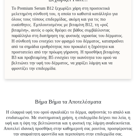
Το Premium Serum B12 ξεχωρίζει χάρη στη προσεκτικά
μελετημένη σύνθεσή του, η οποία το καθιστά κατάλληλο για
όλους τους τύπους επιδερμίδας, ακόμη και για τις πιο
ευαίσθητες. Εμπλουτισμένος με βιταμίνη Β12, τη «ροζ
βιταμίνη», αυτός ο ορός θρέφει σε βάθος συμβάλλοντας
παράλληλα στη διατήρηση της φυσικής υγρασίας του δέρματος.
Η σύνθεσή του ενισχύει τον φραγμό του δέρματος, καταπραΰνει
από τα σημάδια ερυθρότητας που προκαλεί η ξηρότητα και
προστατεύει από την πρόωρη γήρανση. Η προσθήκη βιταμίνης
Β3 και προβιταμίνης Β5 ενισχύει την ικανότητα του ορού να
βελτιώνει την υφή του δέρματος, να χαρίζει λάμψη και να
φροντίζει την επιδερμίδα.
Βήμα Βήμα τα Αποτελέσματα
Η ελαφριά υφή του ορού αγκαλιάζει το δέρμα, αφήνοντάς το απαλό και
ενυδατωμένο. Με συστηματική χρήση, η επιδερμίδα δείχνει πιο λεία, η
υφή και η όψη της βελτιώνονται και η φυσική της λάμψη αναδεικνύεται.
Αποτελεί ιδανική προσθήκη στην καθημερινή σας ρουτίνα, προσφέροντας
την απαραίτητη φροντίδα και περιποίηση στην επιδερμίδα σας.