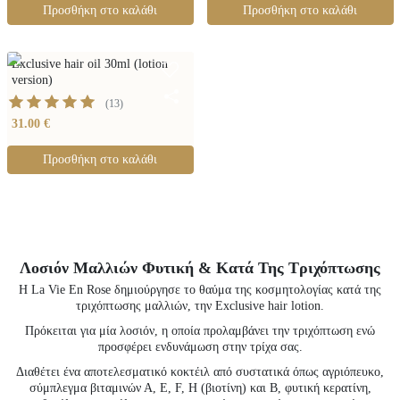
Προσθήκη στο καλάθι
Προσθήκη στο καλάθι
Exclusive hair oil 30ml (lotion
version)
(
13
)
31.00 €
Προσθήκη στο καλάθι
Λοσιόν Μαλλιών Φυτική & Κατά Της Τριχόπτωσης
H La Vie En Rose δημιούργησε το θαύμα της κοσμητολογίας κατά της
τριχόπτωσης μαλλιών, την Exclusive hair lotion.
Πρόκειται για μία λοσιόν, η οποία προλαμβάνει την τριχόπτωση ενώ
προσφέρει ενδυνάμωση στην τρίχα σας.
Διαθέτει ένα αποτελεσματικό κοκτέιλ από συστατικά όπως αγριόπευκο,
σύμπλεγμα βιταμινών Α, Ε, F, H (βιοτίνη) και Β, φυτική κερατίνη,