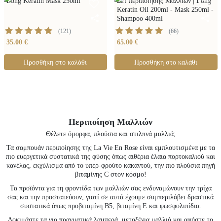
Long Keratin Mask 250ml
Σετ περιποίησης Μαλλιών | Long
Keratin Oil 200ml - Mask 250ml -
Shampoo 400ml
(
121
)
(
66
)
35.00 €
65.00 €
Προσθήκη στο καλάθι
Προσθήκη στο καλάθι
Περιποίηση Μαλλιών
Θέλετε όμορφα, πλούσια και στιλπνά μαλλιά;
Τα σαμπουάν περιποίησης της La Vie En Rose είναι εμπλουτισμένα με τα
πιο ευεργετικά συστατικά της φύσης όπως αιθέρια έλαια πορτοκαλιού και
κανέλας, εκχύλισμα από το υπερ-φρούτο κακαντού, την πιο πλούσια πηγή
βιταμίνης C στον κόσμο!
Τα προϊόντα για τη φροντίδα των μαλλιών σας ενδυναμώνουν την τρίχα
σας και την προστατεύουν, γιατί σε αυτά έχουμε συμπεριλάβει δραστικά
συστατικά όπως προβιταμίνη Β5, βιταμίνη Ε και φωσφολιπίδια.
Δοκιμάστε τα για πραγματικά λαμπερά, μεταξένια μαλλιά και αφήστε το