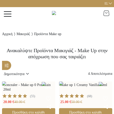
EL
Αρχική
Μακιγιάζ
Προϊόντα Make up
Ανακαλύψτε Προϊόντα Μακιγιάζ - Make Up στην
απόχρωση που σας ταιριάζει
4
Αποτελέσματα
Concealer - Make up 0 Porcelain
Make up 1 Creamy Vanilla 30ml
50
%
50
%
20ml
(
55
)
(
68
)
20.00 €
40.00 €
25.00 €
50.00 €
Προσθήκη στο καλάθι
Προσθήκη στο καλάθι