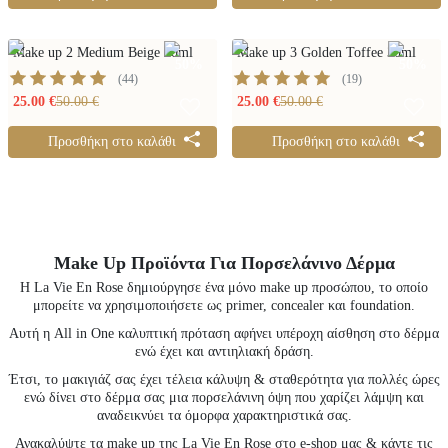
Make up 2 Medium Beige 30ml
Make up 3 Golden Toffee 30ml
50
%
50
%
(
44
)
(
19
)
25.00 €
50.00 €
25.00 €
50.00 €
Προσθήκη στο καλάθι
Προσθήκη στο καλάθι
Make Up Προϊόντα Για Πορσελάνινο Δέρμα
Η La Vie En Rose δημιούργησε ένα μόνο make up προσώπου, το οποίο
μπορείτε να χρησιμοποιήσετε ως primer, concealer και foundation.
Αυτή η All in One καλυπτική πρόταση αφήνει υπέροχη αίσθηση στο δέρμα
ενώ έχει και αντιηλιακή δράση.
Έτσι, το μακιγιάζ σας έχει τέλεια κάλυψη & σταθερότητα για πολλές ώρες
ενώ δίνει στο δέρμα σας μια πορσελάνινη όψη που χαρίζει λάμψη και
αναδεικνύει τα όμορφα χαρακτηριστικά σας.
Ανακαλύψτε τα make up της La Vie En Rose στο e-shop μας & κάντε τις