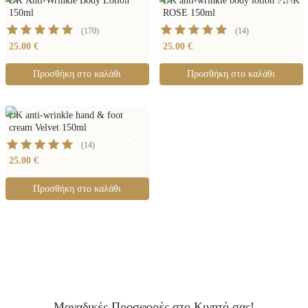
DK Anti-Wrinkle Body Lotion
DK anti-wrinkle body lotion PINK
150ml
ROSE 150ml
(
170
)
(
14
)
25.00 €
25.00 €
Προσθήκη στο καλάθι
Προσθήκη στο καλάθι
DK anti-wrinkle hand & foot
cream Velvet 150ml
(
14
)
25.00 €
Προσθήκη στο καλάθι
Μοναδικές Προσφορές στο Κινητό σας!