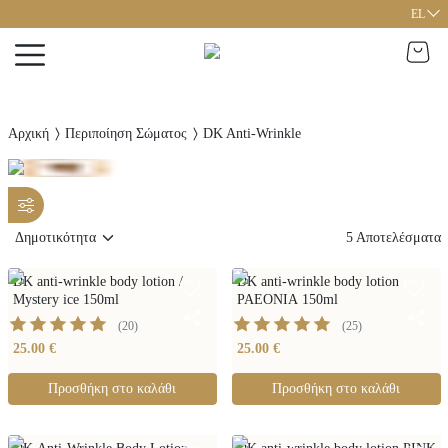
EL
Αρχική
Περιποίηση Σώματος
DK Anti-Wrinkle
5
Αποτελέσματα
DK anti-wrinkle body lotion /
DK anti-wrinkle body lotion
Mystery ice 150ml
PAEONIA 150ml
(
20
)
(
25
)
25.00 €
25.00 €
Προσθήκη στο καλάθι
Προσθήκη στο καλάθι