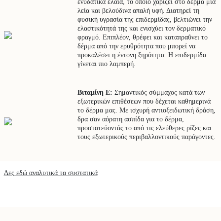
ενυδατικά έλαια, το οποίο χαρίζει στο δέρμα μια
λεία και βελούδινα απαλή υφή. Διατηρεί τη
φυσική υγρασία της επιδερμίδας, βελτιώνει την
ελαστικότητά της και ενισχύει τον δερματικό
φραγμό. Επιπλέον, θρέφει και καταπραΰνει το
δέρμα από την ερυθρότητα που μπορεί να
προκαλέσει η έντονη ξηρότητα. Η επιδερμίδα
γίνεται πιο λαμπερή.
Βιταμίνη Ε:
Σημαντικός σύμμαχος κατά των
εξωτερικών επιθέσεων που δέχεται καθημερινά
το δέρμα μας. Με ισχυρή αντιοξειδωτική δράση,
δρα σαν αόρατη ασπίδα για το δέρμα,
προστατεύοντάς το από τις ελεύθερες ρίζες και
τους εξωτερικούς περιβαλλοντικούς παράγοντες.
Δες εδώ αναλυτικά τα συστατικά