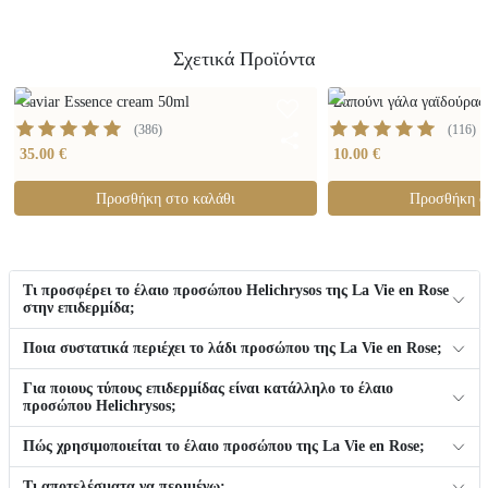
Σχετικά Προϊόντα
Caviar Essence cream 50ml
Σαπούνι γάλα γαϊδούρας
(
386
)
(
116
)
35.00 €
10.00 €
Προσθήκη στο καλάθι
Προσθήκη σ
Τι προσφέρει το έλαιο προσώπου Helichrysos της La Vie en Rose
στην επιδερμίδα;
Ποια συστατικά περιέχει το λάδι προσώπου της La Vie en Rose;
Για ποιους τύπους επιδερμίδας είναι κατάλληλο το έλαιο
προσώπου Helichrysos;
Πώς χρησιμοποιείται το έλαιο προσώπου της La Vie en Rose;
Τι αποτελέσματα να περιμένω;