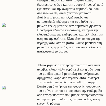
νεότητας. Ακόμα και όταν το φυτό κοπεί,
διατηρεί το χρώμα και την ομορφιά του, γι’ αυτό
έχει πάρει και την ονομασία σεμπρεβίβα, που
στα ιταλικά σημαίνει ζωντανό για πάντα.
Διαθέτει ισχυρές αντιοξειδωτικές και
αντιρυτιδικές ιδιότητες και συμβάλλει στη
μείωση της εμφάνισης των σημαδιών γήρανσης.
Προσφέρει πλούσια ενυδάτωση, ενισχύει την
ελαστικότητα της επιδερμίδας και βελτιώνει την
όψη και την υφή της. Είναι ιδανικό και για την
περιοχή κάτω από τα μάτια, καθώς βοηθάει στη
μείωση της εμφάνισης των μαύρων κύκλων και
αναζωογονεί το δέρμα.
Έλαιο jojoba:
Στην πραγματικότητα δεν είναι
ακριβώς έλαιο, αλλά υγρό κερί και η σύσταση
του μοιάζει αρκετά με εκείνη του ανθρώπινου
σμήγματος. Χάρη στο γεγονός αυτό, διατηρεί
την υγρασία και ενυδατώνει βαθιά το δέρμα.
Βοηθά στη διατήρηση της φυσικής ισορροπίας
του σμήγματος και καταπραΰνει την επιδερμίδα
από την ερυθρότητα που μπορεί να προκαλέσουν
οι ακραίες μεταβολές της θερμοκρασίας και η
έντονη ξηρότητα.