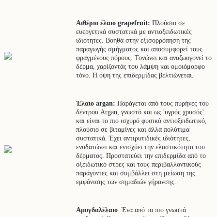
Αιθέριο έλαιο grapefruit:
Πλούσιο σε
ευεργετικά συστατικά με αντιοξειδωτικές
ιδιότητες. Βοηθά στην εξισορρόπηση της
παραγωγής σμήγματος και αποσυμφορεί τους
φραγμένους πόρους. Τονώνει και αναζωογονεί το
δέρμα, χαρίζοντάς του λάμψη και ομοιόμορφο
τόνο. Η όψη της επιδερμίδας βελτιώνεται.
Έλαιο argan:
Παράγεται από τους πυρήνες του
δέντρου Argan, γνωστό και ως 'υγρός χρυσός'
και είναι το πιο ισχυρό φυσικό αντιοξειδωτικό,
πλούσιο σε βιταμίνες και άλλα πολύτιμα
συστατικά. Έχει αντιρυτιδικές ιδιότητες,
ενυδατώνει και ενισχύει την ελαστικότητα του
δέρματος. Προστατεύει την επιδερμίδα από το
οξειδωτικό στρες και τους περιβαλλοντικούς
παράγοντες και συμβάλλει στη μείωση της
εμφάνισης των σημαδιών γήρανσης.
Αμυγδαλέλαιο
: Ένα από τα πιο γνωστά