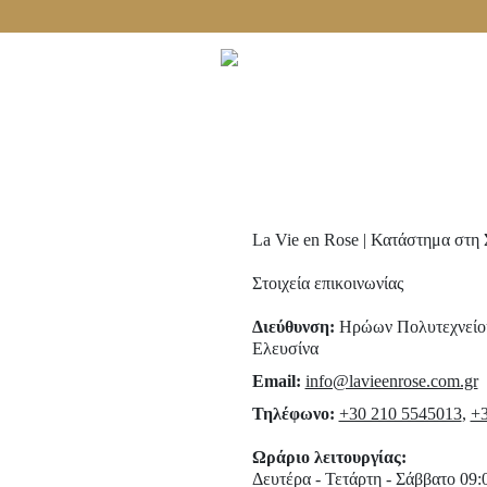
Δωρεάν μεταφορικά με αγορές άνω των 60€!
La Vie en Rose | Κατάστημα στη 
Στοιχεία επικοινωνίας
Διεύθυνση
:
Ηρώων Πολυτεχνείο
Ελευσίνα
Email:
info@lavieenrose.com.gr
Τηλέφωνο
:
+30 210 5545013
,
+3
Ωράριο λειτουργίας
:
Δευτέρα - Τετάρτη - Σάββατο 09:0