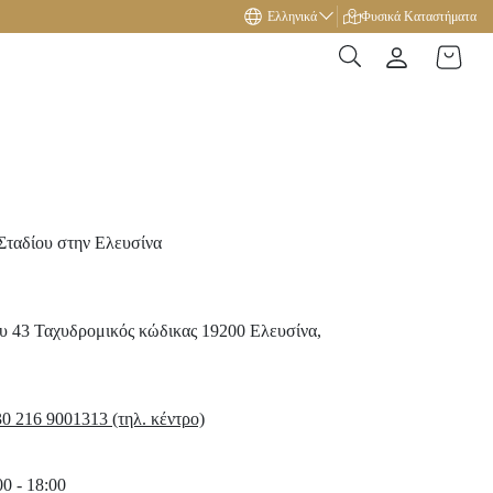
Ελληνικά
Δώρο με αγορές άνω των 49€!
Φυσικά Καταστήματα
Σταδίου στην Ελευσίνα
υ 43
Ταχυδρομικός κώδικας 19200
Ελευσίνα,
0 216 9001313 (τηλ. κέντρο)
0 - 18:00