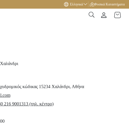
Ελληνικά
Δώρο με αγορές άνω των 49€!
Φυσικά Καταστήματα
 Χαλάνδρι
χυδρομικός κώδικας 15234
Χαλάνδρι,
Αθήνα
il.com
0 216 9001313 (τηλ. κέντρο)
:00