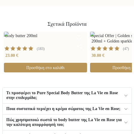
Σχετικά Προϊόντα
Body butter 200ml
Special Offer | Golden s
200ml + Golden sparkle
(
183
)
(
47
)
23.00 €
30.00 €
Προσθήκη στο καλάθι
Προσθήκη σ
Τι προσφέρει το Pure Special Body Butter της La Vie en Rose
στην επιδερμίδα;
Ποια συστατικά περιέχει η κρέμα σώματος της La Vie en Rose;
Πώς χρησιμοποιώ σωστά το body butter της La Vie en Rose για
την καλύτερη απορρόφησή του;