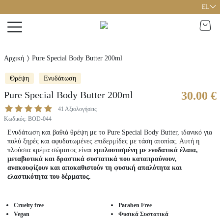
EL
Αρχική
Pure Special Body Butter 200ml
Θρέψη
Ενυδάτωση
Pure Special Body Butter 200ml
30.00 €
41
Αξιολογήσεις
Κωδικός
:
BOD-044
Ενυδάτωση και βαθιά θρέψη με το Pure Special Body Butter, ιδανικό για
πολύ ξηρές και αφυδατωμένες επιδερμίδες με τάση ατοπίας. Αυτή η
πλούσια κρέμα σώματος είναι
εμπλουτισμένη με ενυδατικά έλαια,
μεταβιοτικά και δραστικά συστατικά που καταπραΰνουν,
ανακουφίζουν και αποκαθιστούν τη φυσική απαλότητα και
ελαστικότητα του δέρματoς.
Cruelty free
Paraben Free
Vegan
Φυσικά Συστατικά