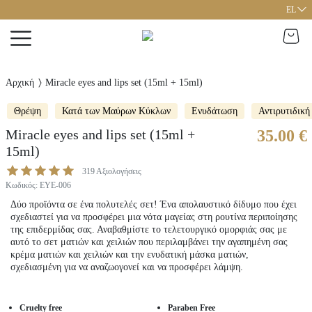
EL
Αρχική
Miracle eyes and lips set (15ml + 15ml)
Θρέψη
Κατά των Μαύρων Κύκλων
Ενυδάτωση
Αντιρυτιδική
Miracle eyes and lips set (15ml +
35.00 €
15ml)
319
Αξιολογήσεις
Κωδικός
:
EYE-006
Δύο προϊόντα σε ένα πολυτελές σετ! Ένα απολαυστικό δίδυμο που έχει
σχεδιαστεί για να προσφέρει μια νότα μαγείας στη ρουτίνα περιποίησης
της επιδερμίδας σας. Αναβαθμίστε το τελετουργικό ομορφιάς σας με
αυτό το σετ ματιών και χειλιών που περιλαμβάνει την αγαπημένη σας
κρέμα ματιών και χειλιών και την ενυδατική μάσκα ματιών,
σχεδιασμένη για να αναζωογονεί και να προσφέρει λάμψη.
Cruelty free
Paraben Free