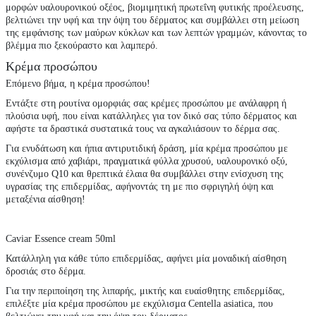
μορφών υαλουρονικού οξέος, βιομιμητική πρωτεΐνη φυτικής προέλευσης,
βελτιώνει την υφή και την όψη του δέρματος και συμβάλλει στη μείωση
της εμφάνισης των μαύρων κύκλων και των λεπτών γραμμών, κάνοντας το
βλέμμα πιο ξεκούραστο και λαμπερό.
Κρέμα προσώπου
Επόμενο βήμα, η κρέμα προσώπου!
Εντάξτε στη ρουτίνα ομορφιάς σας κρέμες προσώπου με ανάλαφρη ή
πλούσια υφή, που είναι κατάλληλες για τον δικό σας τύπο δέρματος και
αφήστε τα δραστικά συστατικά τους να αγκαλιάσουν το δέρμα σας.
Για ενυδάτωση και ήπια αντιρυτιδική δράση, μία κρέμα προσώπου με
εκχύλισμα από χαβιάρι, πραγματικά φύλλα χρυσού, υαλουρονικό οξύ,
συνένζυμο Q10 και θρεπτικά έλαια θα συμβάλλει στην ενίσχυση της
υγρασίας της επιδερμίδας, αφήνοντάς τη με πιο σφριγηλή όψη και
μεταξένια αίσθηση!
Caviar Essence cream 50ml
Κατάλληλη για κάθε τύπο επιδερμίδας, αφήνει μία μοναδική αίσθηση
δροσιάς στο δέρμα.
Για την περιποίηση της λιπαρής, μικτής και ευαίσθητης επιδερμίδας,
επιλέξτε μία κρέμα προσώπου με εκχύλισμα Centella asiatica, που