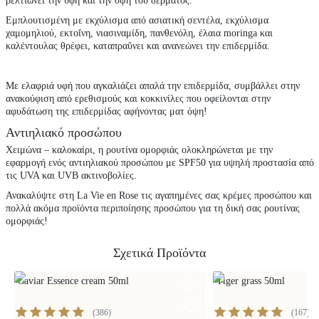
βελτιώνει την υφή και την όψη του δέρματος.
Εμπλουτισμένη με εκχύλισμα από ασιατική σεντέλα, εκχύλισμα
χαμομηλιού, εκτοΐνη, νιασιναμίδη, πανθενόλη, έλαια moringa και
καλέντουλας θρέφει, καταπραΰνει και ανανεώνει την επιδερμίδα.
Με ελαφριά υφή που αγκαλιάζει απαλά την επιδερμίδα, συμβάλλει στην
ανακούφιση από ερεθισμούς και κοκκινίλες που οφείλονται στην
αφυδάτωση της επιδερμίδας αφήνοντας ματ όψη!
Αντιηλιακό προσώπου
Χειμώνα – καλοκαίρι, η ρουτίνα ομορφιάς ολοκληρώνεται με την
εφαρμογή ενός αντιηλιακού προσώπου με SPF50 για υψηλή προστασία από
τις UVA και UVB ακτινοβολίες.
Ανακαλύψτε στη La Vie en Rose τις αγαπημένες σας
κρέμες προσώπου
και
πολλά ακόμα προϊόντα περιποίησης προσώπου για τη δική σας ρουτίνας
ομορφιάς!
Σχετικά Προϊόντα
Caviar Essence cream 50ml
Tiger grass 50ml
(
386
)
(
167
)