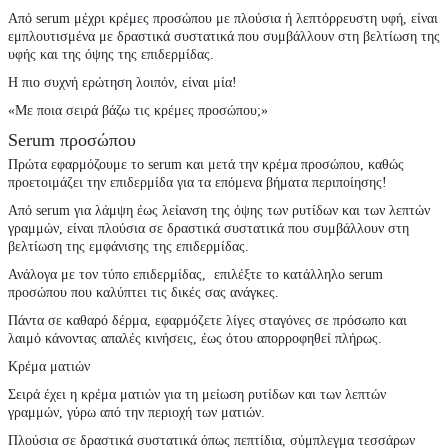
Από serum μέχρι
κρέμες προσώπου
με πλούσια ή λεπτόρρευστη υφή, είναι
εμπλουτισμένα με δραστικά συστατικά που συμβάλλουν στη βελτίωση της
υφής και της όψης της επιδερμίδας.
Η πιο συχνή ερώτηση λοιπόν, είναι μία!
«
Με ποια σειρά βάζω τις κρέμες προσώπου
;»
Serum προσώπου
Πρώτα εφαρμόζουμε το serum και μετά την κρέμα προσώπου, καθώς
προετοιμάζει την επιδερμίδα για τα επόμενα βήματα περιποίησης!
Από serum για λάμψη έως λείανση της όψης των ρυτίδων και των λεπτών
γραμμών, είναι πλούσια σε δραστικά συστατικά που συμβάλλουν στη
βελτίωση της εμφάνισης της επιδερμίδας.
Ανάλογα με τον τύπο επιδερμίδας, επιλέξτε το κατάλληλο serum
προσώπου που καλύπτει τις δικές σας ανάγκες.
Πάντα σε καθαρό δέρμα, εφαρμόζετε λίγες σταγόνες σε πρόσωπο και
λαιμό κάνοντας απαλές κινήσεις, έως ότου απορροφηθεί πλήρως.
Κρέμα ματιών
Σειρά έχει η κρέμα ματιών για τη μείωση ρυτίδων και των λεπτών
γραμμών, γύρω από την περιοχή των ματιών.
Πλούσια σε δραστικά συστατικά όπως πεπτίδια, σύμπλεγμα τεσσάρων