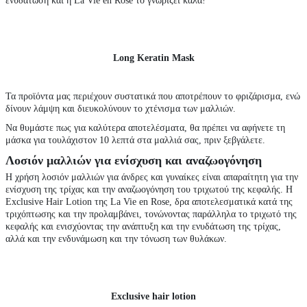
ενυδάτωση και η La Vie en Rose το γνωρίζει καλά!
Long Keratin Mask
Τα προϊόντα μας περιέχουν συστατικά που αποτρέπουν το φριζάρισμα, ενώ
δίνουν λάμψη και διευκολύνουν το χτένισμα των μαλλιών.
Να θυμάστε πως για καλύτερα αποτελέσματα, θα πρέπει να αφήνετε τη
μάσκα για τουλάχιστον 10 λεπτά στα μαλλιά σας, πριν ξεβγάλετε.
Λοσιόν μαλλιών για ενίσχυση και αναζωογόνηση
Η χρήση
λοσιόν μαλλιών
για άνδρες και γυναίκες είναι απαραίτητη για την
ενίσχυση της τρίχας και την αναζωογόνηση του τριχωτού της κεφαλής. Η
Exclusive Hair Lotion της La Vie en Rose, δρα αποτελεσματικά κατά της
τριχόπτωσης και την προλαμβάνει, τονώνοντας παράλληλα το τριχωτό της
κεφαλής και ενισχύοντας την ανάπτυξη και την ενυδάτωση της τρίχας,
αλλά και την ενδυνάμωση και την τόνωση των θυλάκων.
Exclusive hair lotion