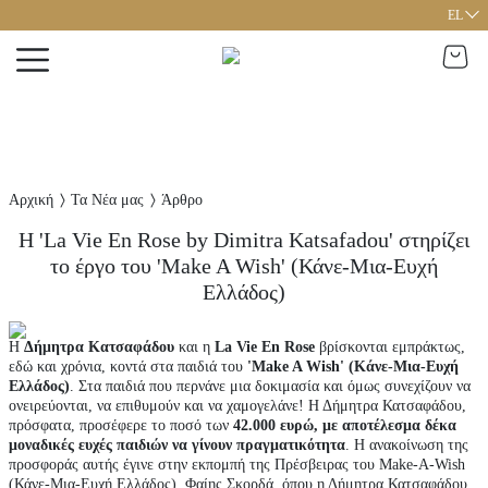
EL
Αρχική
Τα Νέα μας
Άρθρο
H 'La Vie En Rose by Dimitra Katsafadou' στηρίζει
το έργο του 'Make A Wish' (Κάνε-Μια-Ευχή
Ελλάδος)
Η
Δήμητρα Κατσαφάδου
και η
La Vie En Rose
βρίσκονται εμπράκτως,
εδώ και χρόνια, κοντά στα παιδιά του
'Make A Wish' (Κάνε-Μια-Ευχή
Ελλάδος)
. Στα παιδιά που περνάνε μια δοκιμασία και όμως συνεχίζουν να
ονειρεύονται, να επιθυμούν και να χαμογελάνε! Η Δήμητρα Κατσαφάδου,
πρόσφατα, προσέφερε το ποσό των
42.000 ευρώ, με αποτέλεσμα δέκα
μοναδικές ευχές παιδιών να γίνουν πραγματικότητα
. Η ανακοίνωση της
προσφοράς αυτής έγινε στην εκπομπή της Πρέσβειρας του Make-A-Wish
(Κάνε-Μια-Ευχή Ελλάδος), Φαίης Σκορδά, όπου η Δήμητρα Κατσαφάδου,